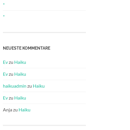
*
*
NEUESTE KOMMENTARE
Ev
zu
Haiku
Ev
zu
Haiku
haikuadmin
zu
Haiku
Ev
zu
Haiku
Anja
zu
Haiku