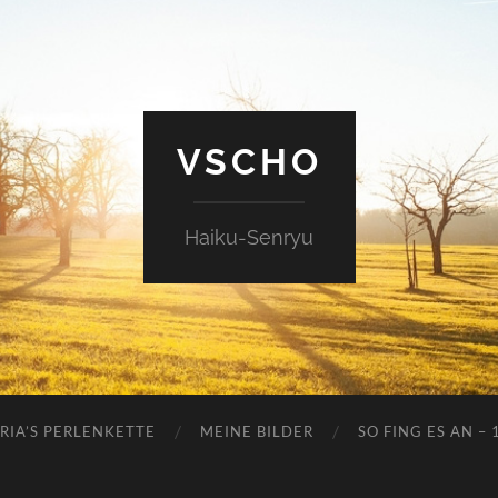
VSCHO
Haiku-Senryu
RIA’S PERLENKETTE
MEINE BILDER
SO FING ES AN – 