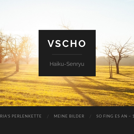
VSCHO
Haiku-Senryu
RIA’S PERLENKETTE
MEINE BILDER
SO FING ES AN – 