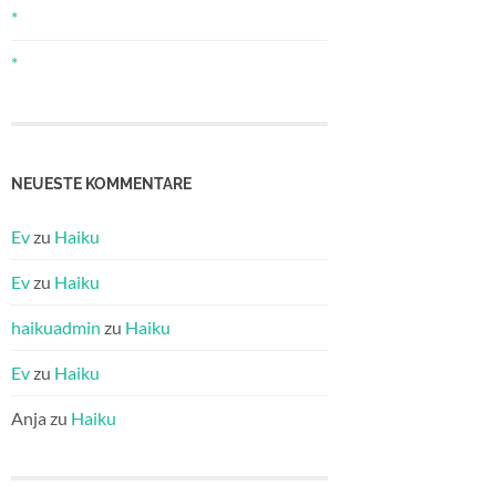
*
*
NEUESTE KOMMENTARE
Ev
zu
Haiku
Ev
zu
Haiku
haikuadmin
zu
Haiku
Ev
zu
Haiku
Anja
zu
Haiku