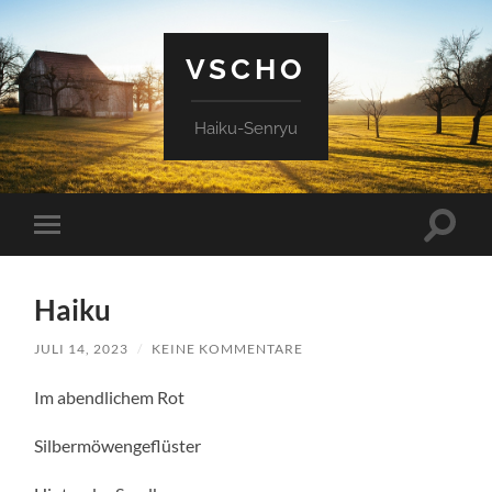
VSCHO
Haiku-Senryu
Suchfe
Mobile-
ein-/a
Menü
ein-/ausblenden
Haiku
JULI 14, 2023
/
KEINE KOMMENTARE
Im abendlichem Rot
Silbermöwengeflüster