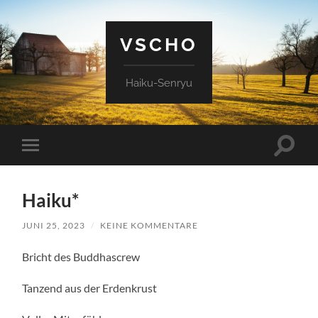
VSCHO
Haiku-Senryu
Suchfe
Mobile-
ein-/a
Menü
ein-/ausblenden
Haiku*
JUNI 25, 2023
/
KEINE KOMMENTARE
Bricht des Buddhascrew
Tanzend aus der Erdenkrust