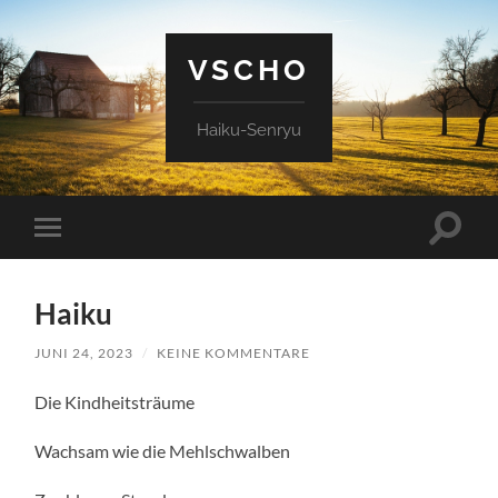
VSCHO
Haiku-Senryu
Suchfe
Mobile-
ein-/a
Menü
ein-/ausblenden
Haiku
JUNI 24, 2023
/
KEINE KOMMENTARE
Die Kindheitsträume
Wachsam wie die Mehlschwalben