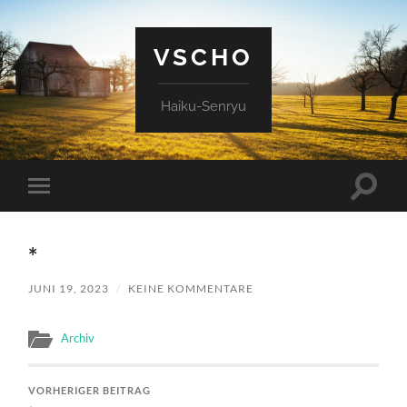
VSCHO
Haiku-Senryu
Suchfe
Mobile-
ein-/a
Menü
ein-/ausblenden
*
JUNI 19, 2023
/
KEINE KOMMENTARE
Archiv
VORHERIGER BEITRAG