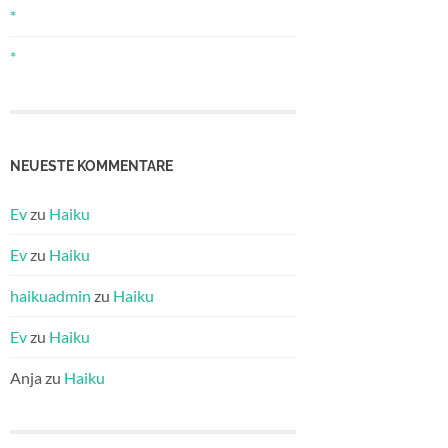
*
*
NEUESTE KOMMENTARE
Ev
zu
Haiku
Ev
zu
Haiku
haikuadmin
zu
Haiku
Ev
zu
Haiku
Anja
zu
Haiku