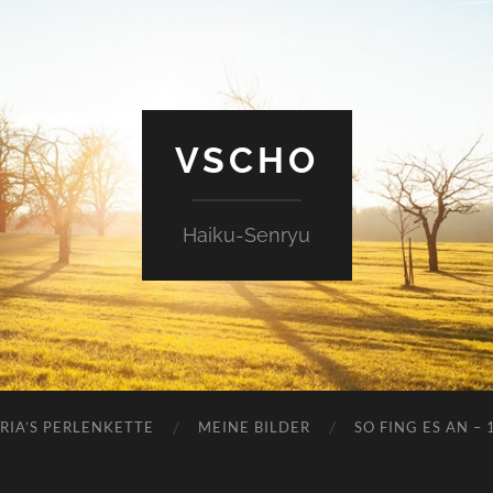
VSCHO
Haiku-Senryu
RIA’S PERLENKETTE
MEINE BILDER
SO FING ES AN – 