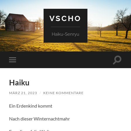
VSCHO
Haiku-Senryu
Suchfe
Mobile-
ein-/a
Menü
ein-/ausblenden
Haiku
MÄRZ 21, 2023
/
KEINE KOMMENTARE
Ein Erdenkind kommt
Nach dieser Winternachtmahr