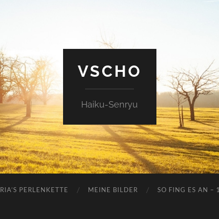
VSCHO
Haiku-Senryu
RIA’S PERLENKETTE
MEINE BILDER
SO FING ES AN – 