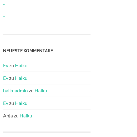
*
*
NEUESTE KOMMENTARE
Ev
zu
Haiku
Ev
zu
Haiku
haikuadmin
zu
Haiku
Ev
zu
Haiku
Anja
zu
Haiku