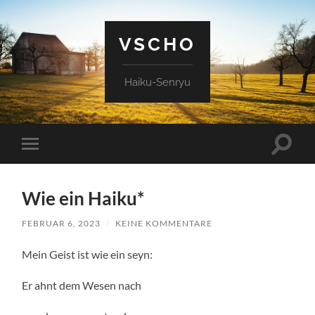
VSCHO
Haiku-Senryu
Suchfe
Mobile-
ein-/a
Menü
ein-/ausblenden
Wie ein Haiku*
FEBRUAR 6, 2023
/
KEINE KOMMENTARE
Mein Geist ist wie ein seyn:
Er ahnt dem Wesen nach