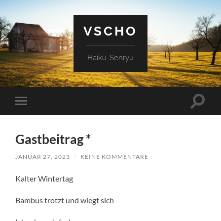
VSCHO
Haiku-Senryu
Suchfe
Mobile-
ein-/a
Menü
ein-/ausblenden
Gastbeitrag *
JANUAR 27, 2023
/
KEINE KOMMENTARE
Kalter Wintertag
Bambus trotzt und wiegt sich