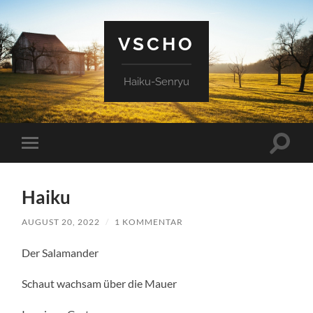
VSCHO
Haiku-Senryu
Suchfe
Mobile-
ein-/a
Menü
ein-/ausblenden
Haiku
AUGUST 20, 2022
/
1 KOMMENTAR
Der Salamander
Schaut wachsam über die Mauer