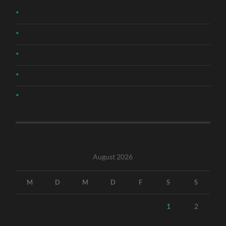
*
*
*
*
*
August 2026
M
D
M
D
F
S
S
1
2