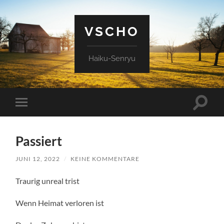
VSCHO
Haiku-Senryu
Suchfe
Mobile-
ein-/a
Menü
ein-/ausblenden
Passiert
JUNI 12, 2022
/
KEINE KOMMENTARE
Traurig unreal trist
Wenn Heimat verloren ist