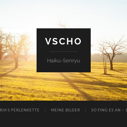
VSCHO
Haiku-Senryu
RIA’S PERLENKETTE
MEINE BILDER
SO FING ES AN – 