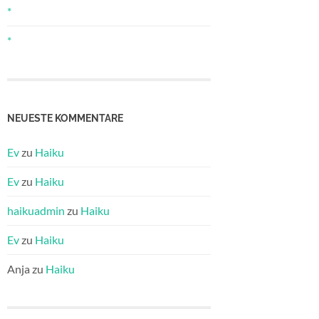
*
*
NEUESTE KOMMENTARE
Ev
zu
Haiku
Ev
zu
Haiku
haikuadmin
zu
Haiku
Ev
zu
Haiku
Anja
zu
Haiku