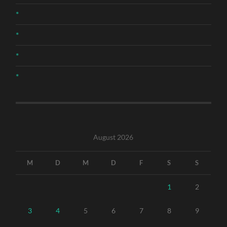
*
*
*
*
August 2026
M
D
M
D
F
S
S
1
2
3
4
5
6
7
8
9