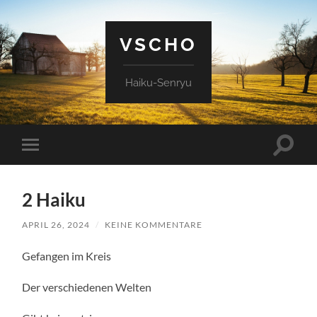
VSCHO
Haiku-Senryu
Suchfe
Mobile-
ein-/a
Menü
ein-/ausblenden
2 Haiku
APRIL 26, 2024
/
KEINE KOMMENTARE
Gefangen im Kreis
Der verschiedenen Welten