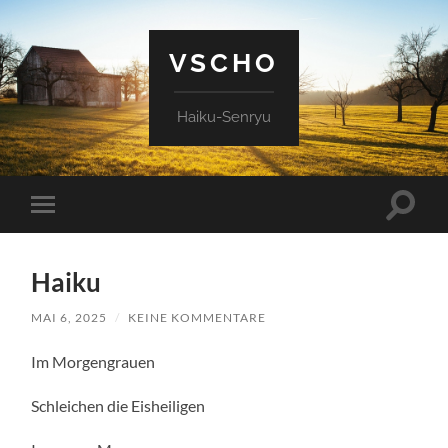
VSCHO
Haiku-Senryu
Suchfe
Mobile-
ein-/a
Menü
ein-/ausblenden
Haiku
MAI 6, 2025
/
KEINE KOMMENTARE
Im Morgengrauen
Schleichen die Eisheiligen