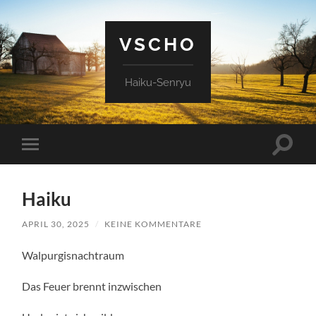
VSCHO
Haiku-Senryu
Suchfe
Mobile-
ein-/a
Menü
ein-/ausblenden
Haiku
APRIL 30, 2025
/
KEINE KOMMENTARE
Walpurgisnachtraum
Das Feuer brennt inzwischen