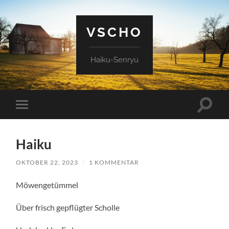
VSCHO
Haiku-Senryu
Suchfe
Mobile-
ein-/a
Menü
ein-/ausblenden
Haiku
OKTOBER 22, 2023
/
1 KOMMENTAR
Möwengetümmel
Über frisch gepflügter Scholle