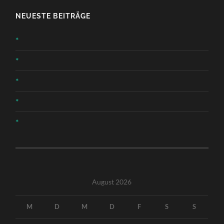
NEUESTE BEITRÄGE
*
*
*
*
*
August 2026
M
D
M
D
F
S
S