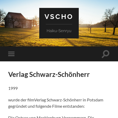
VSCHO
Haiku-Senryu
Suchfe
Mobile-
ein-/a
Menü
ein-/ausblenden
Verlag Schwarz-Schönherr
1999
wurde der filmVerlag Schwarz-Schönherr in Potsdam
gegründet und folgende Filme entstanden:
Die Ostsee von Mecklenburg-Vorpommern, Die