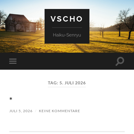
VSCHO
Haiku-Senryu
Suchfe
Mobile-
ein-/a
Menü
ein-/ausblenden
TAG:
5. JULI 2026
*
JULI 5, 2026
/
KEINE KOMMENTARE