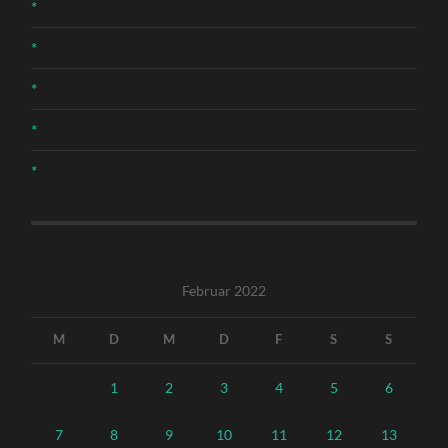
*
*
*
*
*
Februar 2022
M
D
M
D
F
S
S
1
2
3
4
5
6
7
8
9
10
11
12
13