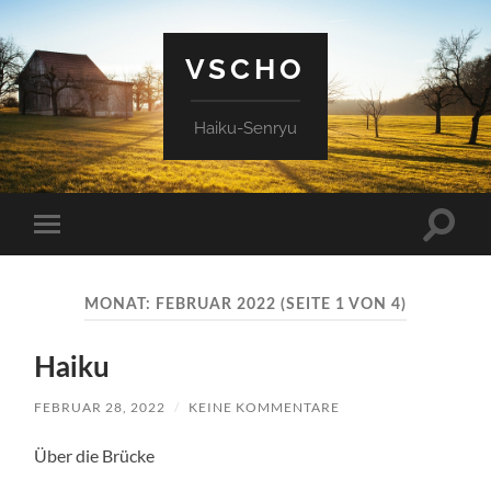
VSCHO
Haiku-Senryu
Suchfe
Mobile-
ein-/a
Menü
ein-/ausblenden
MONAT:
FEBRUAR 2022
(SEITE 1 VON 4)
Haiku
FEBRUAR 28, 2022
/
KEINE KOMMENTARE
Über die Brücke