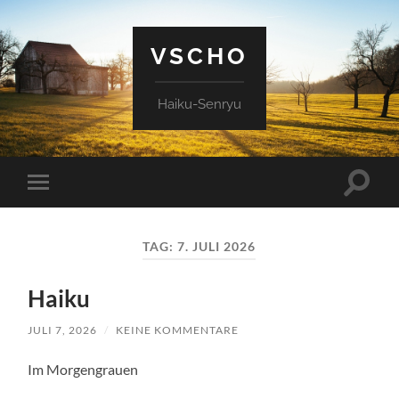
VSCHO
Haiku-Senryu
Suchfe
Mobile-
ein-/a
Menü
ein-/ausblenden
TAG:
7. JULI 2026
Haiku
JULI 7, 2026
/
KEINE KOMMENTARE
Im Morgengrauen