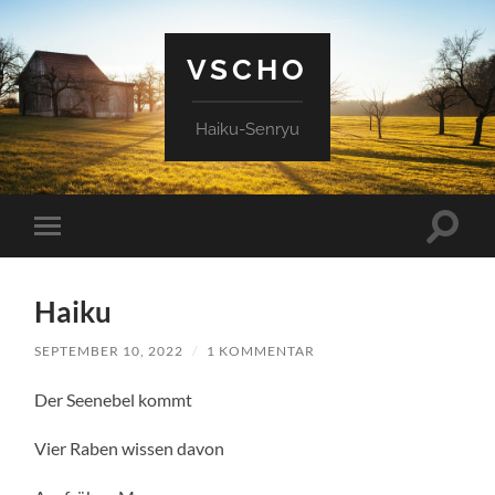
VSCHO
Haiku-Senryu
Suchfe
Mobile-
ein-/a
Menü
ein-/ausblenden
Haiku
SEPTEMBER 10, 2022
/
1 KOMMENTAR
Der Seenebel kommt
Vier Raben wissen davon