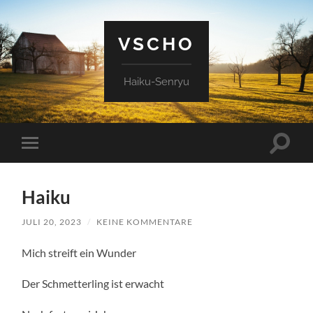
VSCHO
Haiku-Senryu
Suchfe
Mobile-
ein-/a
Menü
ein-/ausblenden
Haiku
JULI 20, 2023
/
KEINE KOMMENTARE
Mich streift ein Wunder
Der Schmetterling ist erwacht