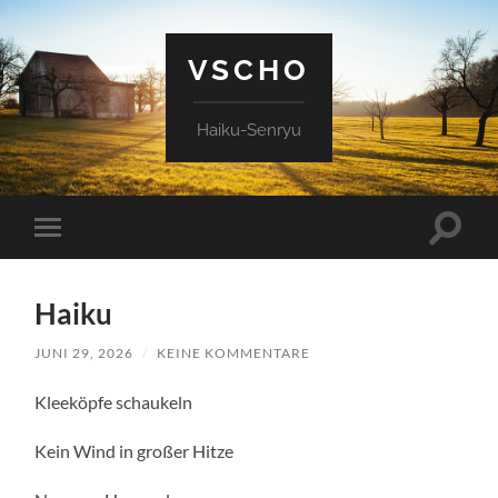
VSCHO
Haiku-Senryu
Suchfe
Mobile-
ein-/a
Menü
ein-/ausblenden
Haiku
JUNI 29, 2026
/
KEINE KOMMENTARE
Kleeköpfe schaukeln
Kein Wind in großer Hitze