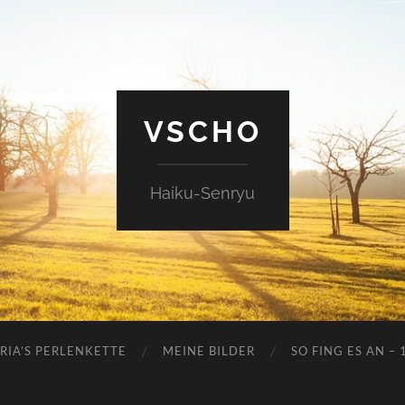
VSCHO
Haiku-Senryu
RIA’S PERLENKETTE
MEINE BILDER
SO FING ES AN – 