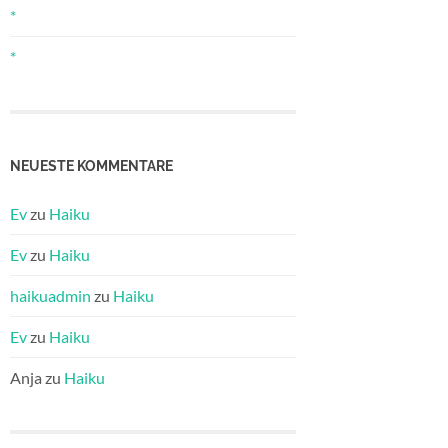
*
*
NEUESTE KOMMENTARE
Ev
zu
Haiku
Ev
zu
Haiku
haikuadmin
zu
Haiku
Ev
zu
Haiku
Anja
zu
Haiku