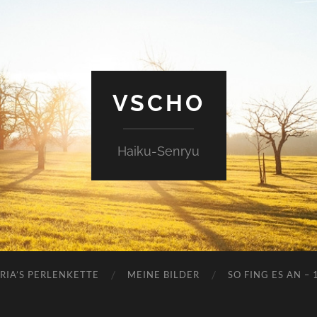
VSCHO
Haiku-Senryu
RIA’S PERLENKETTE
MEINE BILDER
SO FING ES AN – 