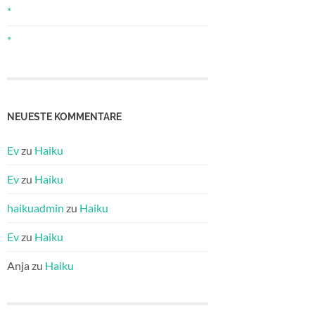
*
*
NEUESTE KOMMENTARE
Ev
zu
Haiku
Ev
zu
Haiku
haikuadmin
zu
Haiku
Ev
zu
Haiku
Anja
zu
Haiku