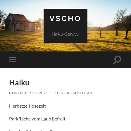
VSCHO
Haiku-Senryu
Suchfe
Mobile-
ein-/a
Menü
ein-/ausblenden
Haiku
NOVEMBER 20, 2021
/
KEINE KOMMENTARE
Herbstzeitlosezeit
Parkfläche vom Laub befreit