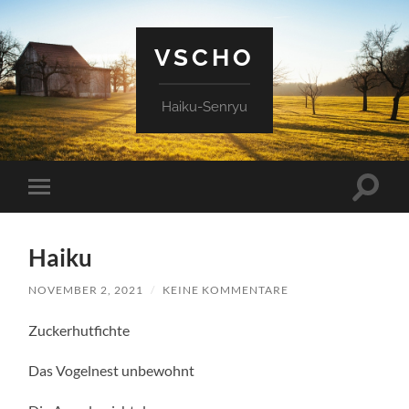
VSCHO
Haiku-Senryu
Suchfe
Mobile-
ein-/a
Menü
ein-/ausblenden
Haiku
NOVEMBER 2, 2021
/
KEINE KOMMENTARE
Zuckerhutfichte
Das Vogelnest unbewohnt