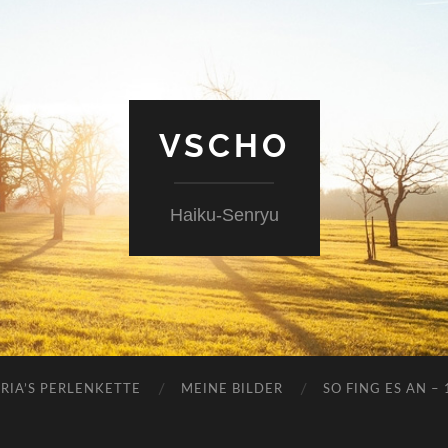
VSCHO
Haiku-Senryu
RIA’S PERLENKETTE
MEINE BILDER
SO FING ES AN –