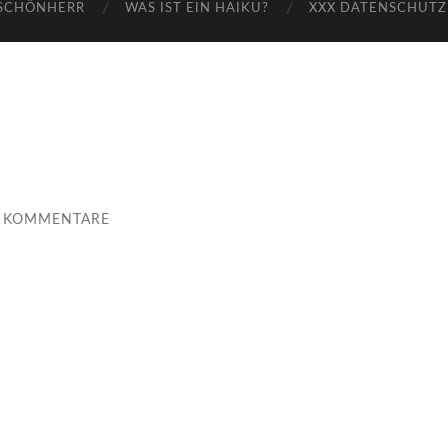
-SCHÖNHERR
WAS IST EIN HAIKU?
XXX DATENSCHUTZ
E KOMMENTARE