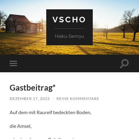
VSCHO
Haiku-Senryu
Suchfe
Mobile-
ein-/a
Menü
ein-/ausblenden
Gastbeitrag*
DEZEMBER 17, 2022
/
KEINE KOMMENTARE
Auf dem mit Raureif bedeckten Boden,
die Amsel,