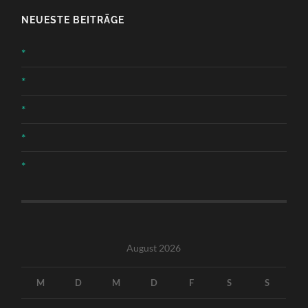
NEUESTE BEITRÄGE
*
*
*
*
*
August 2026
M
D
M
D
F
S
S