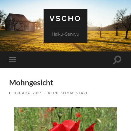
VSCHO
Haiku-Senryu
Suchfe
Mobile-
ein-/a
Menü
ein-/ausblenden
Mohngesicht
FEBRUAR 6, 2025
/
KEINE KOMMENTARE