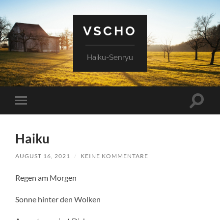
VSCHO
Haiku-Senryu
Suchfe
Mobile-
ein-/a
Menü
ein-/ausblenden
Haiku
AUGUST 16, 2021
/
KEINE KOMMENTARE
Regen am Morgen
Sonne hinter den Wolken