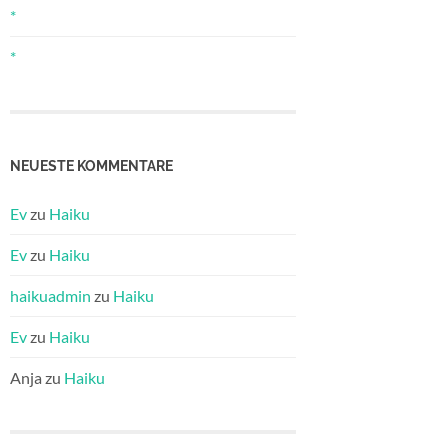
*
*
NEUESTE KOMMENTARE
Ev
zu
Haiku
Ev
zu
Haiku
haikuadmin
zu
Haiku
Ev
zu
Haiku
Anja
zu
Haiku