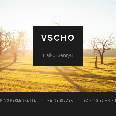
VSCHO
Haiku-Senryu
RIA’S PERLENKETTE
MEINE BILDER
SO FING ES AN – 