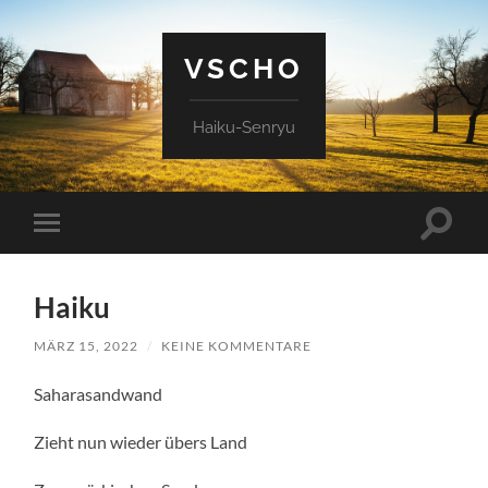
VSCHO
Haiku-Senryu
Suchfe
Mobile-
ein-/a
Menü
ein-/ausblenden
Haiku
MÄRZ 15, 2022
/
KEINE KOMMENTARE
Saharasandwand
Zieht nun wieder übers Land