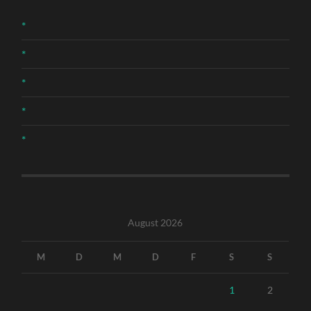
*
*
*
*
*
August 2026
M
D
M
D
F
S
S
1
2