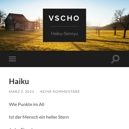
VSCHO
Haiku-Senryu
Suchfe
Mobile-
ein-/a
Menü
ein-/ausblenden
Haiku
MÄRZ 3, 2022
/
KEINE KOMMENTARE
Wie Punkte im All
Ist der Mensch ein heller Stern