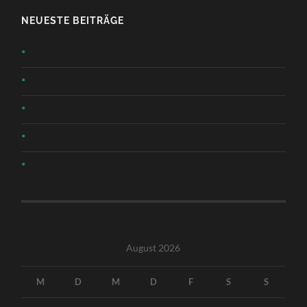
NEUESTE BEITRÄGE
*
*
*
*
*
August 2026
M
D
M
D
F
S
S