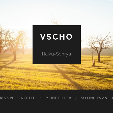
VSCHO
Haiku-Senryu
RIA’S PERLENKETTE
MEINE BILDER
SO FING ES AN – 