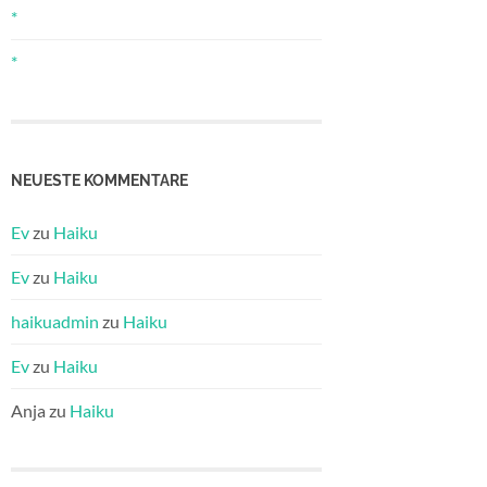
*
*
NEUESTE KOMMENTARE
Ev
zu
Haiku
Ev
zu
Haiku
haikuadmin
zu
Haiku
Ev
zu
Haiku
Anja
zu
Haiku