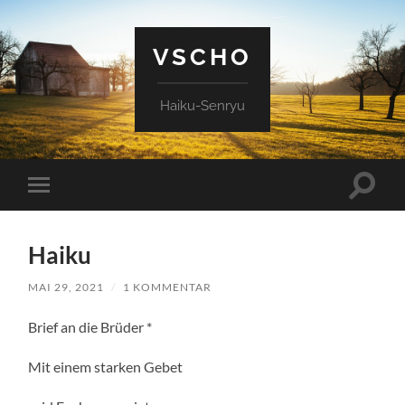
VSCHO
Haiku-Senryu
Suchfe
Mobile-
ein-/a
Menü
ein-/ausblenden
Haiku
MAI 29, 2021
/
1 KOMMENTAR
Brief an die Brüder *
Mit einem starken Gebet