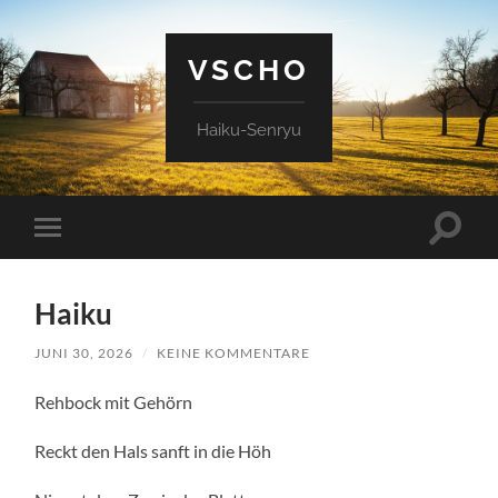
VSCHO
Haiku-Senryu
Suchfe
Mobile-
ein-/a
Menü
ein-/ausblenden
Haiku
JUNI 30, 2026
/
KEINE KOMMENTARE
Rehbock mit Gehörn
Reckt den Hals sanft in die Höh