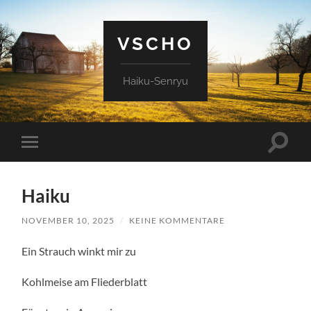
VSCHO
Haiku-Senryu
Suchfe
Mobile-
ein-/a
Menü
ein-/ausblenden
Haiku
NOVEMBER 10, 2025
/
KEINE KOMMENTARE
Ein Strauch winkt mir zu
Kohlmeise am Fliederblatt