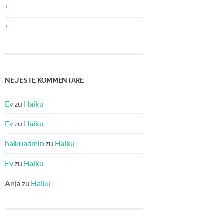
*
*
NEUESTE KOMMENTARE
Ev
zu
Haiku
Ev
zu
Haiku
haikuadmin
zu
Haiku
Ev
zu
Haiku
Anja
zu
Haiku