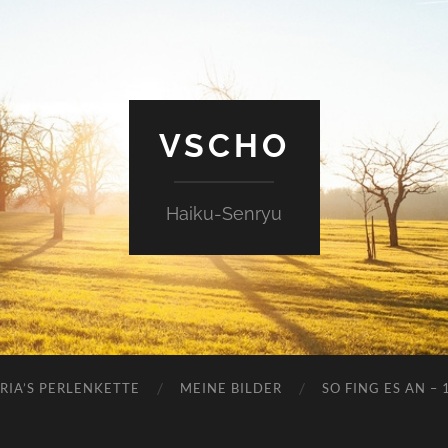
VSCHO
Haiku-Senryu
RIA’S PERLENKETTE
MEINE BILDER
SO FING ES AN – 