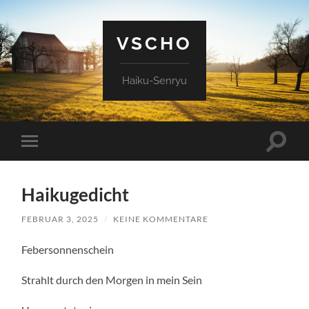
VSCHO
Haiku-Senryu
Suchfe
Mobile-
ein-/a
Menü
ein-/ausblenden
Haikugedicht
FEBRUAR 3, 2025
/
KEINE KOMMENTARE
Febersonnenschein
Strahlt durch den Morgen in mein Sein