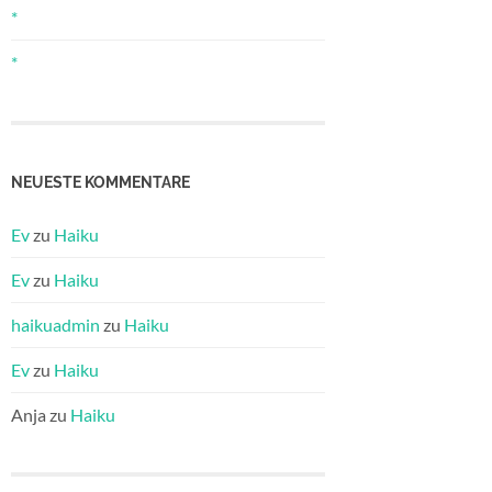
*
*
NEUESTE KOMMENTARE
Ev
zu
Haiku
Ev
zu
Haiku
haikuadmin
zu
Haiku
Ev
zu
Haiku
Anja
zu
Haiku