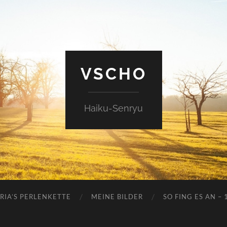
VSCHO
Haiku-Senryu
RIA’S PERLENKETTE
MEINE BILDER
SO FING ES AN – 