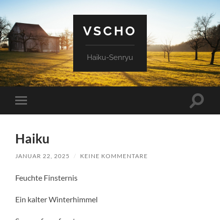
VSCHO
Haiku-Senryu
Suchfe
Mobile-
ein-/a
Menü
ein-/ausblenden
Haiku
JANUAR 22, 2025
/
KEINE KOMMENTARE
Feuchte Finsternis
Ein kalter Winterhimmel