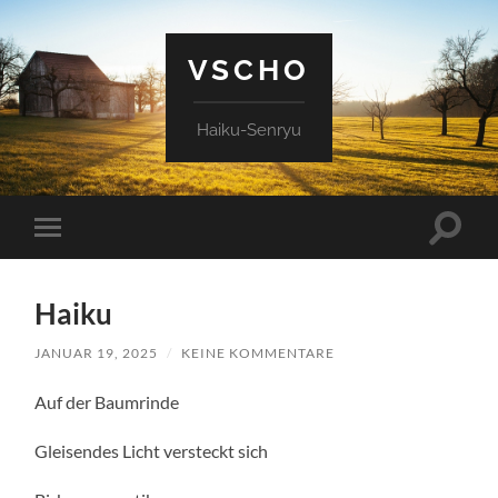
VSCHO
Haiku-Senryu
Suchfe
Mobile-
ein-/a
Menü
ein-/ausblenden
Haiku
JANUAR 19, 2025
/
KEINE KOMMENTARE
Auf der Baumrinde
Gleisendes Licht versteckt sich