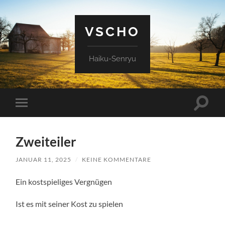
VSCHO
Haiku-Senryu
Suchfe
Mobile-
ein-/a
Menü
ein-/ausblenden
Zweiteiler
JANUAR 11, 2025
/
KEINE KOMMENTARE
Ein kostspieliges Vergnügen
Ist es mit seiner Kost zu spielen