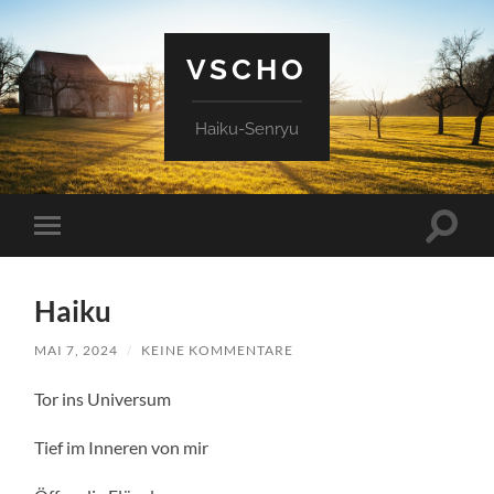
VSCHO
Haiku-Senryu
Suchfe
Mobile-
ein-/a
Menü
ein-/ausblenden
Haiku
MAI 7, 2024
/
KEINE KOMMENTARE
Tor ins Universum
Tief im Inneren von mir