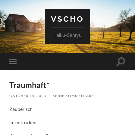
VSCHO
Haiku-Senryu
Suchfe
Mobile-
ein-/a
Menü
ein-/ausblenden
Traumhaft*
OKTOBER 14, 2023
/
KEINE KOMMENTARE
Zauberisch
im entrücken