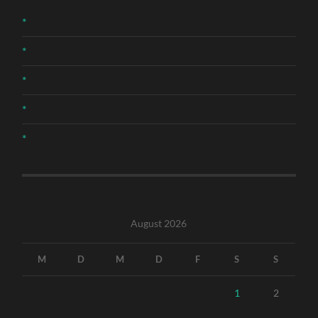
*
*
*
*
*
August 2026
M
D
M
D
F
S
S
1
2