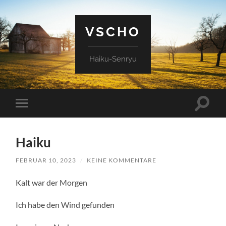
VSCHO
Haiku-Senryu
Suchfe
Mobile-
ein-/a
Menü
ein-/ausblenden
Haiku
FEBRUAR 10, 2023
/
KEINE KOMMENTARE
Kalt war der Morgen
Ich habe den Wind gefunden