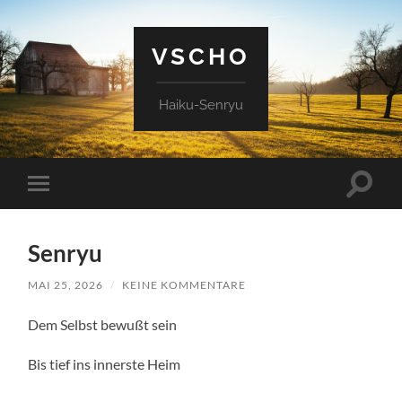
VSCHO
Haiku-Senryu
Suchfe
Mobile-
ein-/a
Menü
ein-/ausblenden
Senryu
MAI 25, 2026
/
KEINE KOMMENTARE
Dem Selbst bewußt sein
Bis tief ins innerste Heim